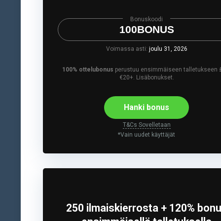
Bonuskoodi
100BONUS
Voimassa asti:
joulu 31, 2026
100% ottelubonus
perustuu ensimmäiseen talletukseen 
€20+. Lisäbonukset.
Hanki bonus
T&Cs Sovelletaan
*Vain uudet käyttäjät
250 ilmaiskierrosta + 120% bon