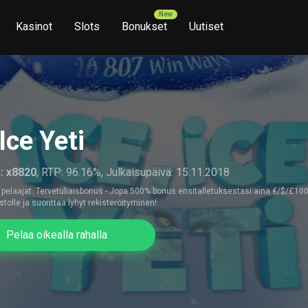
Kasinot
Slots
Bonukset
Uutiset
 Ice Yeti
: x8820
, RTP: 96.16%, Julkaisupäivä: 15.11.2018
pelaajat. Tervetuliaisbonus - Jopa 500% bonus ensitalletuksestasi aina €/$/£1000 
tolle ja suorittaa lyhyt rekisteröityminen!
Pelaa oikealla rahalla