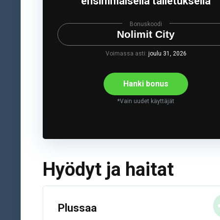
ensimmäisellä talletuksella
Bonuskoodi
Nolimit City
Voimassa asti:
joulu 31, 2026
Hanki bonus
*Vain uudet käyttäjät
Hyödyt ja haitat
Plussaa