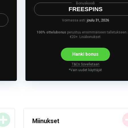
Bonuskoodi
FREESPINS
Voimassa asti:
joulu 31, 2026
100% ottelubonus
perustuu ensimmäiseen talletukseen 
€20+. Lisäbonukset.
Hanki bonus
T&Cs Sovelletaan
*Vain uudet käyttäjät
Miinukset