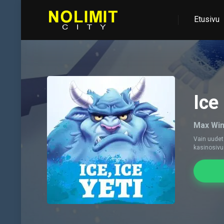
Etusivu
Ice
Max Win
Vain uudet 
kasinosivus