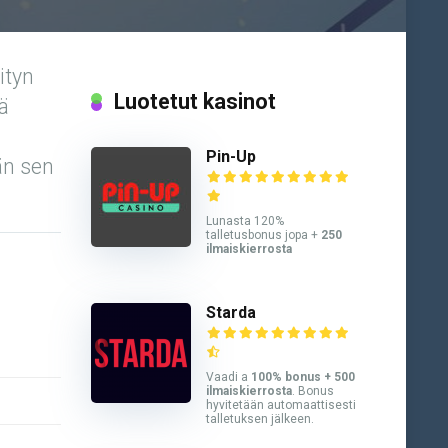
ityn
Luotetut kasinot
ä
Pin-Up
än sen
Lunasta 120%
talletusbonus jopa +
250
ilmaiskierrosta
Starda
Vaadi a
100% bonus + 500
ilmaiskierrosta
. Bonus
hyvitetään automaattisesti
talletuksen jälkeen.