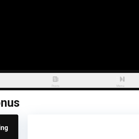
onus
ing