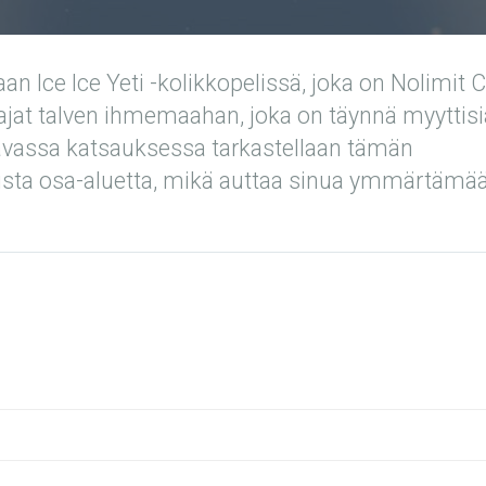
Ice Ice Yeti -kolikkopelissä, joka on Nolimit C
laajat talven ihmemaahan, joka on täynnä myyttisi
attavassa katsauksessa tarkastellaan tämän
kaista osa-aluetta, mikä auttaa sinua ymmärtämä