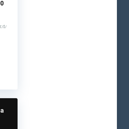
20
£/$/
pa