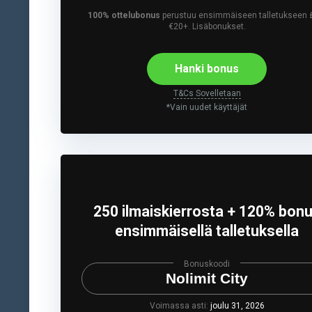
100% ottelubonus
perustuu ensimmäiseen talletukseen 
€20+. Lisäbonukset.
Hanki bonus
T&Cs Sovelletaan
*Vain uudet käyttäjät
250 ilmaiskierrosta + 120% bon
ensimmäisellä talletuksella
Bonuskoodi
Nolimit City
Voimassa asti:
joulu 31, 2026