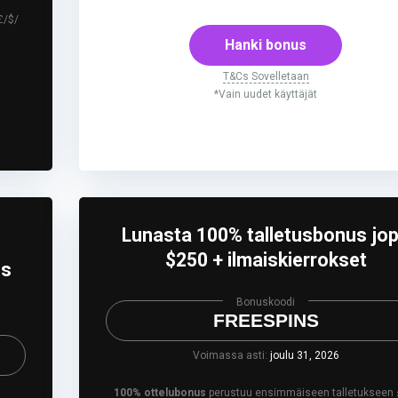
£/$/
Hanki bonus
T&Cs Sovelletaan
*Vain uudet käyttäjät
Lunasta 100% talletusbonus jo
$250 + ilmaiskierrokset
us
Bonuskoodi
FREESPINS
Voimassa asti:
joulu 31, 2026
100% ottelubonus
perustuu ensimmäiseen talletukseen 