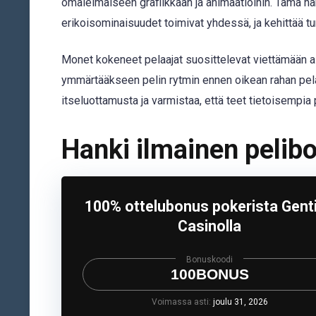
omaleimaiseen grafiikkaan ja animaatioihin. Tämä har
erikoisominaisuudet toimivat yhdessä, ja kehittää tun
Monet kokeneet pelaajat suosittelevat viettämään a
ymmärtääkseen pelin rytmin ennen oikean rahan pel
itseluottamusta ja varmistaa, että teet tietoisempia p
Hanki ilmainen pelib
100% ottelubonus pokerista Gent
Casinolla
Bonuskoodi
100BONUS
Voimassa asti:
joulu 31, 2026