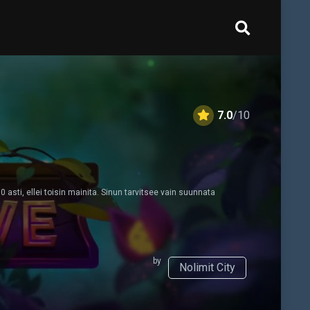
7.0
/10
asti, ellei toisin mainita. Sinun tarvitsee vain suunnata
by
Nolimit City