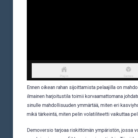
Ennen oikean rahan sijoittamista pelaajilla on mah
ilmainen harjoitustila toimii korvaamattomana johda
sinulle mahdollisuuden ymmärtää, miten eri kasviyhd
mikä tärkeintä, miten pelin volatiliteetti vaikuttaa 
Demoversio tarjoaa riskittömän ympäristön, jossa voit