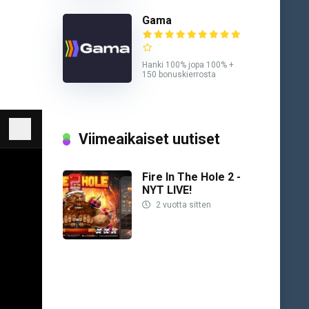
Gama
Hanki 100% jopa 100% +
150 bonuskierrosta
Viimeaikaiset uutiset
Fire In The Hole 2 -
NYT LIVE!
2 vuotta sitten