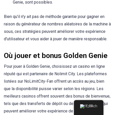
Genie, sont possibles.
Bien qu'il n'y ait pas de méthode garantie pour gagner en
raison du générateur de nombres aléatoires de la machine à
sous, ces stratégies peuvent améliorer votre expérience
d'utilisateur et vous aider à jouer de manière responsable.
Où jouer et bonus Golden Genie
Pour jouer à Golden Genie, choisissez un casino en ligne
réputé qui est partenaire de Nolimit City. Les plateformes
listées sur NoLimitCity-Fan offrent un accès au jeu, bien
que la disponibilité puisse varier selon les régions. Les
meilleurs casinos offrent souvent des bonus de bienvenue,
tels que des transferts de dépôt ou des tours gratuits, qui
French
peuvent améliorer votre expérience de Golden Genie.