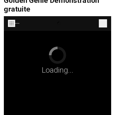
Golden Genie Démonstration
gratuite