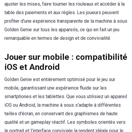
ajuster les mises, faire tourner les rouleaux et accéder à la
table des paiements et aux règles. Les joueurs peuvent
profiter d'une expérience transparente de la machine à sous
Golden Genie sur tous les appareils, ce qui en fait un jeu
remarquable en termes de design et de convivialité.
Jouer sur mobile : compatibilité
iOS et Android
Golden Genie est entièrement optimisé pour le jeu sur
mobile, garantissant une expérience fluide sur les
smartphones et les tablettes. Que vous utilisiez un appareil
iOS ou Android, la machine à sous s'adapte à différentes
tailles d'écran, en conservant des graphismes de haute
qualité et un gameplay réactif. Les symboles orientés vers
le portrait et l'interface conviviale la rendent idéale pour le