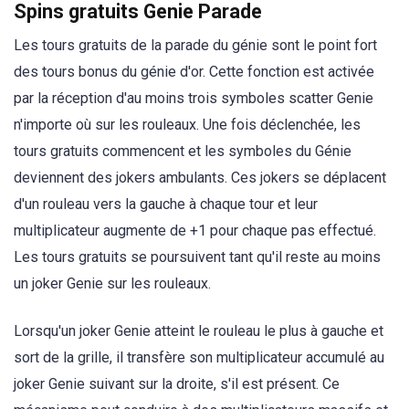
Spins gratuits Genie Parade
Les tours gratuits de la parade du génie sont le point fort
des tours bonus du génie d'or. Cette fonction est activée
par la réception d'au moins trois symboles scatter Genie
n'importe où sur les rouleaux. Une fois déclenchée, les
tours gratuits commencent et les symboles du Génie
deviennent des jokers ambulants. Ces jokers se déplacent
d'un rouleau vers la gauche à chaque tour et leur
multiplicateur augmente de +1 pour chaque pas effectué.
Les tours gratuits se poursuivent tant qu'il reste au moins
un joker Genie sur les rouleaux.
Lorsqu'un joker Genie atteint le rouleau le plus à gauche et
sort de la grille, il transfère son multiplicateur accumulé au
joker Genie suivant sur la droite, s'il est présent. Ce