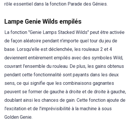
rôle essentiel dans la fonction Parade des Génies.
Lampe Genie Wilds empilés
La fonction "Genie Lamps Stacked Wilds" peut être activée
de façon aléatoire pendant n'importe quel tour du jeu de
base. Lorsqu'elle est déclenchée, les rouleaux 2 et 4
deviennent entièrement empilés avec des symboles Wild,
couvrant l'ensemble du rouleau. De plus, les gains obtenus
pendant cette fonctionnalité sont payants dans les deux
sens, ce qui signifie que les combinaisons gagnantes
peuvent se former de gauche à droite et de droite à gauche,
doublant ainsi les chances de gain. Cette fonction ajoute de
l'excitation et de l'imprévisibilité à la machine à sous
Golden Genie.