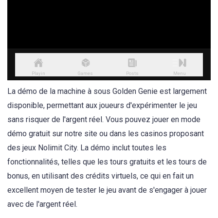
La démo de la machine à sous Golden Genie est largement
disponible, permettant aux joueurs d'expérimenter le jeu
sans risquer de l'argent réel. Vous pouvez jouer en mode
démo gratuit sur notre site ou dans les casinos proposant
des jeux Nolimit City. La démo inclut toutes les
fonctionnalités, telles que les tours gratuits et les tours de
bonus, en utilisant des crédits virtuels, ce qui en fait un
excellent moyen de tester le jeu avant de s'engager à jouer
avec de l'argent réel.