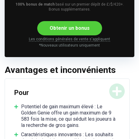
100% bonus de match
basé sur un premier dépôt de £/$/€20+.
Bonus supplémentaires.
Obtenir un bonus
Les conditions générales de vente s'appliquent
*Nouveaux utilisateurs uniquement
Avantages et inconvénients
Pour
Potentiel de gain maximum élevé : Le
Golden Genie offre un gain maximum de 9
583 fois la mise, ce qui séduit les joueurs à
la recherche de gros gains.
Caractéristiques innovantes : Les souhaits