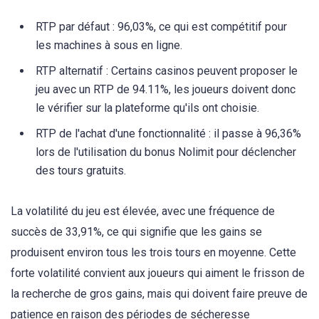
RTP par défaut : 96,03%, ce qui est compétitif pour
les machines à sous en ligne.
RTP alternatif : Certains casinos peuvent proposer le
jeu avec un RTP de 94.11%, les joueurs doivent donc
le vérifier sur la plateforme qu'ils ont choisie.
RTP de l'achat d'une fonctionnalité : il passe à 96,36%
lors de l'utilisation du bonus Nolimit pour déclencher
des tours gratuits.
La volatilité du jeu est élevée, avec une fréquence de
succès de 33,91%, ce qui signifie que les gains se
produisent environ tous les trois tours en moyenne. Cette
forte volatilité convient aux joueurs qui aiment le frisson de
la recherche de gros gains, mais qui doivent faire preuve de
patience en raison des périodes de sécheresse