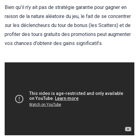
Bien qu'il n'y ait pas de stratégie garantie pour gagner en
raison de la nature aléatoire du jeu, le fait de se concentrer
sur les déclencheurs du tour de bonus (les Scatters) et de
profiter des tours gratuits des promotions peut augmenter
vos chances d'obtenir des gains significatifs.