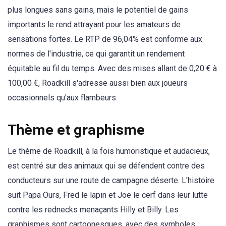
plus longues sans gains, mais le potentiel de gains
importants le rend attrayant pour les amateurs de
sensations fortes. Le RTP de 96,04% est conforme aux
normes de l'industrie, ce qui garantit un rendement
équitable au fil du temps. Avec des mises allant de 0,20 € à
100,00 €, Roadkill s'adresse aussi bien aux joueurs
occasionnels qu'aux flambeurs.
Thème et graphisme
Le thème de Roadkill, à la fois humoristique et audacieux,
est centré sur des animaux qui se défendent contre des
conducteurs sur une route de campagne déserte. L'histoire
suit Papa Ours, Fred le lapin et Joe le cerf dans leur lutte
contre les rednecks menaçants Hilly et Billy. Les
graphismes sont cartoonesques, avec des symboles