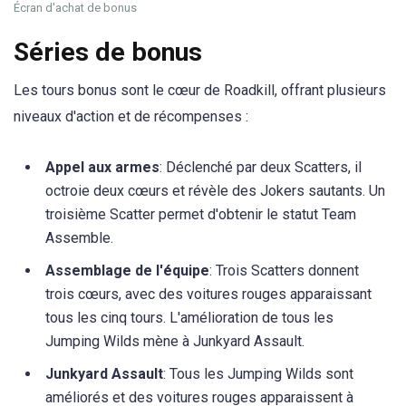
Écran d'achat de bonus
Séries de bonus
Les tours bonus sont le cœur de Roadkill, offrant plusieurs
niveaux d'action et de récompenses :
Appel aux armes
: Déclenché par deux Scatters, il
octroie deux cœurs et révèle des Jokers sautants. Un
troisième Scatter permet d'obtenir le statut Team
Assemble.
Assemblage de l'équipe
: Trois Scatters donnent
trois cœurs, avec des voitures rouges apparaissant
tous les cinq tours. L'amélioration de tous les
Jumping Wilds mène à Junkyard Assault.
Junkyard Assault
: Tous les Jumping Wilds sont
améliorés et des voitures rouges apparaissent à