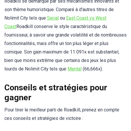
Roadkill se démarque par ses mécanismes innovants et
son thème humoristique. Comparé à d'autres titres de
Nolimit City tels que
Serial
ou
East Coast vs West
Coast
Roadkill conserve le style caractéristique du
fournisseur, à savoir une grande volatilité et de nombreuses
fonctionnalités, mais offre un ton plus léger et plus
comique. Son gain maximum de 11 091x est substantiel,
bien que moins extrême que certains des jeux les plus
lourds de Nolimit City tels que
Mental
(66,666x).
Conseils et stratégies pour
gagner
Pour tirer le meilleur parti de Roadkill, prenez en compte
ces conseils et stratégies de victoire :