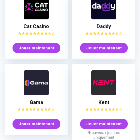
Cat Casino
Daddy
Jouer maintenant
Jouer maintenant
Gama
Kent
Jouer maintenant
Jouer maintenant
*Nouveaux joueurs
uniquement