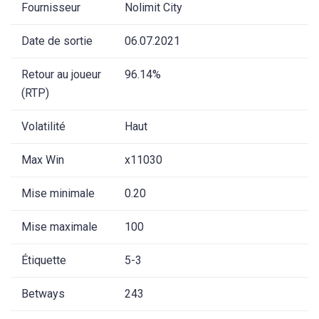
Fournisseur
Nolimit City
Date de sortie
06.07.2021
Retour au joueur
96.14%
(RTP)
Volatilité
Haut
Max Win
x11030
Mise minimale
0.20
Mise maximale
100
Étiquette
5-3
Betways
243