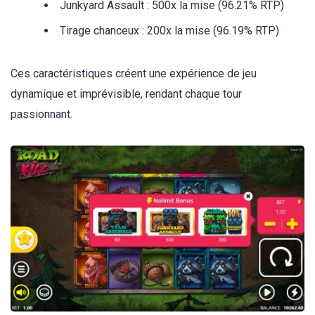
Junkyard Assault : 500x la mise (96.21% RTP)
Tirage chanceux : 200x la mise (96.19% RTP)
Ces caractéristiques créent une expérience de jeu
dynamique et imprévisible, rendant chaque tour
passionnant.