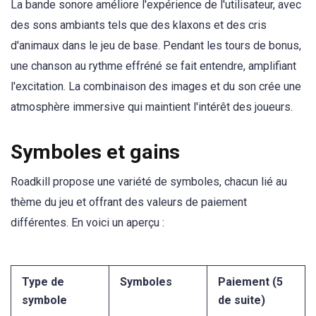
La bande sonore améliore l'expérience de l'utilisateur, avec
des sons ambiants tels que des klaxons et des cris
d'animaux dans le jeu de base. Pendant les tours de bonus,
une chanson au rythme effréné se fait entendre, amplifiant
l'excitation. La combinaison des images et du son crée une
atmosphère immersive qui maintient l'intérêt des joueurs.
Symboles et gains
Roadkill propose une variété de symboles, chacun lié au
thème du jeu et offrant des valeurs de paiement
différentes. En voici un aperçu :
Type de
Symboles
Paiement (5
symbole
de suite)