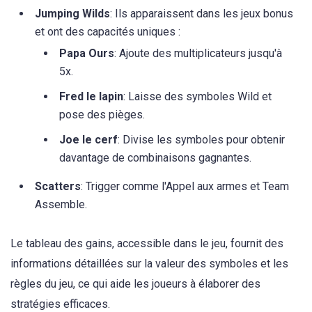
Jumping Wilds
: Ils apparaissent dans les jeux bonus
et ont des capacités uniques :
Papa Ours
: Ajoute des multiplicateurs jusqu'à
5x.
Fred le lapin
: Laisse des symboles Wild et
pose des pièges.
Joe le cerf
: Divise les symboles pour obtenir
davantage de combinaisons gagnantes.
Scatters
: Trigger comme l'Appel aux armes et Team
Assemble.
Le tableau des gains, accessible dans le jeu, fournit des
informations détaillées sur la valeur des symboles et les
règles du jeu, ce qui aide les joueurs à élaborer des
stratégies efficaces.