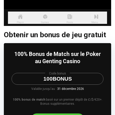
Obtenir un bonus de jeu gratuit
100% Bonus de Match sur le Poker
au Genting Casino
Code bonus
100BONUS
Valable jusqu'au :
31 décembre 2026
100% bonus de match
basé sur un premier dépôt de £/$/€20+.
Bonus supplémentaires.