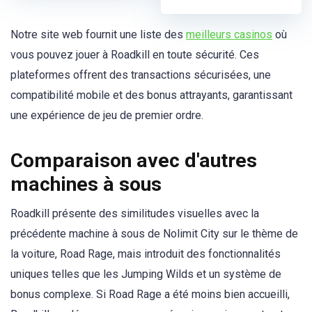
Notre site web fournit une liste des
meilleurs casinos
où
vous pouvez jouer à Roadkill en toute sécurité. Ces
plateformes offrent des transactions sécurisées, une
compatibilité mobile et des bonus attrayants, garantissant
une expérience de jeu de premier ordre.
Comparaison avec d'autres
machines à sous
Roadkill présente des similitudes visuelles avec la
précédente machine à sous de Nolimit City sur le thème de
la voiture, Road Rage, mais introduit des fonctionnalités
uniques telles que les Jumping Wilds et un système de
bonus complexe. Si Road Rage a été moins bien accueilli,