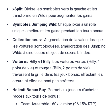
xSplit
: Divise les symboles vers la gauche et les
transforme en Wilds pour augmenter les gains.
Symboles Jumping Wild
: Chaque joker a un rôle
unique, améliorant les gains pendant les tours bonus.
Collectionneurs
: Augmentation de la valeur lorsque
les voitures sont bloquées, amélioration des Jumping
Wilds à cinq coups et ajout de cœurs blindés.
Voitures Hilly et Billy
: Les voitures vertes (Hilly, 1
point de vie) et rouges (Billy, 2 points de vie)
traversent la grille dans les jeux bonus, affectant les
cœurs si elles ne sont pas arrêtées.
Nolimit Bonus Buy
: Permet aux joueurs d'acheter
l'accès aux tours de bonus :
Team Assemble : 60x la mise (96.15% RTP)