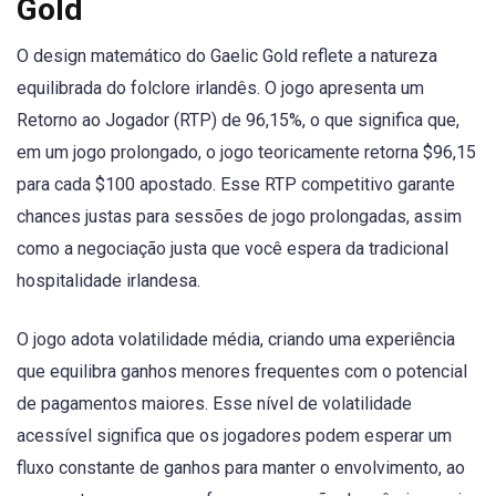
Gold
O design matemático do Gaelic Gold reflete a natureza
equilibrada do folclore irlandês. O jogo apresenta um
Retorno ao Jogador (RTP) de 96,15%, o que significa que,
em um jogo prolongado, o jogo teoricamente retorna $96,15
para cada $100 apostado. Esse RTP competitivo garante
chances justas para sessões de jogo prolongadas, assim
como a negociação justa que você espera da tradicional
hospitalidade irlandesa.
O jogo adota volatilidade média, criando uma experiência
que equilibra ganhos menores frequentes com o potencial
de pagamentos maiores. Esse nível de volatilidade
acessível significa que os jogadores podem esperar um
fluxo constante de ganhos para manter o envolvimento, ao