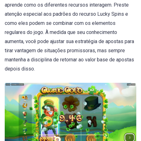
aprende como os diferentes recursos interagem. Preste
atenção especial aos padrões do recurso Lucky Spins e
como eles podem se combinar com os elementos
regulares do jogo. À medida que seu conhecimento
aumenta, você pode ajustar sua estratégia de apostas para
tirar vantagem de situações promissoras, mas sempre
mantenha a disciplina de retornar ao valor base de apostas
depois disso.