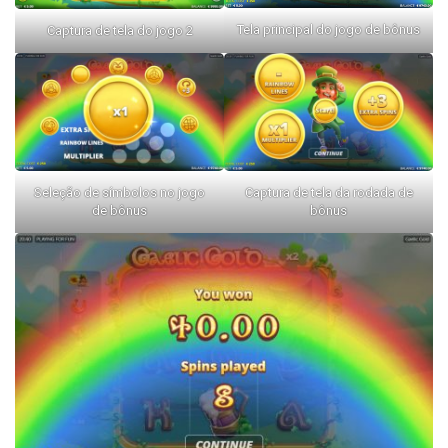
Tela principal do jogo de bônus
Captura de tela do jogo 2
Seleção de símbolos no jogo
Captura de tela da rodada de
de bônus
bônus