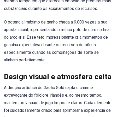
mesmo tempo em que oferece a emoção de prêmios mais
substanciais durante os acionamentos de recursos.
O potencial máximo de ganho chega a 9.000 vezes a sua
aposta inicial, representando o mítico pote de ouro no final
do arco-íris. Esse teto impressionante cria momentos de
genuína expectativa durante os recursos de bônus,
especialmente quando as combinações de sorte se
alinham perfeitamente.
Design visual e atmosfera celta
A direção artística do Gaelic Gold capta o charme
extravagante do folclore irlandês e, ao mesmo tempo,
mantém os visuais de jogo limpos e claros. Cada elemento
foi cuidadosamente criado para aprimorar a experiência de