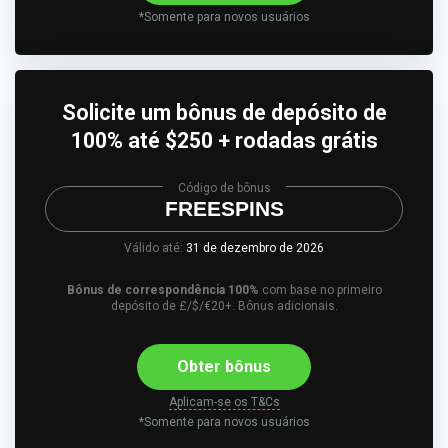
*Somente para novos usuários
Solicite um bônus de depósito de
100% até $250 + rodadas grátis
Código de bônus
FREESPINS
Válido até:
31 de dezembro de 2026
Bônus de correspondência 100%
com base no primeiro
depósito de £/$/€20+. Bônus adicionais.
Obter bônus
Aplicam-se os T&Cs
*Somente para novos usuários