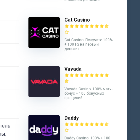
Cat Casino
Cat Casino: Получите 100%
+ 100 FS на первый
депозит
Vavada
Vavada Casino: 100% матч-
бонус + 100 бонусных
вращений
Daddy
итель
лы,
Daddy Casino: 100% + 100