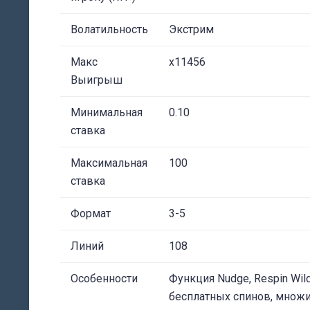
Волатильность
Экстрим
Макс
x11456
Выигрыш
Минимальная
0.10
ставка
Максимальная
100
ставка
Формат
3-5
Линий
108
Особенности
Функция Nudge, Respin Wil
бесплатных спинов, множи