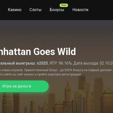
Казино
Слоты
Бонусы
Новости
hattan Goes Wild
альный выигрыш: x2025
, RTP: 96.16%, Дата выхода: 02.10.
я новых игроков. Приветственный бонус - до 500% бонуса на первый депозит д
то зайти на сайт казино и пройти короткую регистрацию!
Игра на деньги