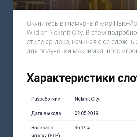
Окунитесь в гламурный мир Нью-Йо
Wild от Nolimit City. В этом подро
стиле ар-деко, начиная с ее сложн
для получения максимального игрово
Характеристики сло
Разработчик
Nolimit City
Дата выхода
02.05.2019
Возврат к
96.19%
игроку (RTP)