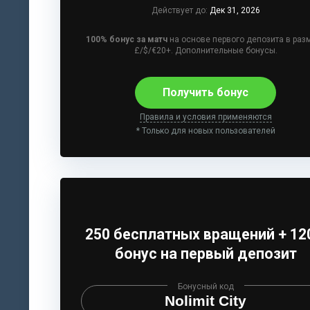
Действует до:
Дек 31, 2026
100% бонус за матч
на основе первого депозита в раз
£/$/€20+. Дополнительные бонусы.
Получить бонус
Правила и условия применяются
* Только для новых пользователей
250 бесплатных вращений + 12
бонус на первый депозит
Бонусный код
Nolimit City