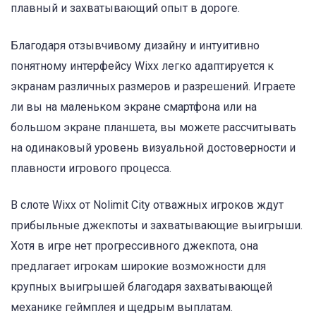
плавный и захватывающий опыт в дороге.
Благодаря отзывчивому дизайну и интуитивно
понятному интерфейсу Wixx легко адаптируется к
экранам различных размеров и разрешений. Играете
ли вы на маленьком экране смартфона или на
большом экране планшета, вы можете рассчитывать
на одинаковый уровень визуальной достоверности и
плавности игрового процесса.
В слоте Wixx от Nolimit City отважных игроков ждут
прибыльные джекпоты и захватывающие выигрыши.
Хотя в игре нет прогрессивного джекпота, она
предлагает игрокам широкие возможности для
крупных выигрышей благодаря захватывающей
механике геймплея и щедрым выплатам.