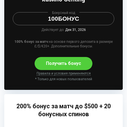
Бонусный код
100БОНУС
Действует до:
Дек 31, 2026
100% бонус за матч
на основе первого депозита в размере
£/$/€20+. Дополнительные бонусы.
Получить бонус
Правила и условия применяются
* Только для новых пользователей
200% бонус за матч до $500 + 20
бонусных спинов