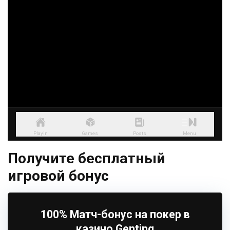
Получите бесплатный
игровой бонус
100% Матч-бонус на покер в
казино Genting