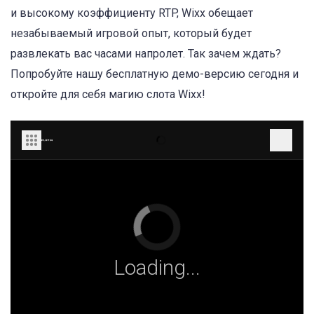
и высокому коэффициенту RTP, Wixx обещает
незабываемый игровой опыт, который будет
развлекать вас часами напролет. Так зачем ждать?
Попробуйте нашу бесплатную демо-версию сегодня и
откройте для себя магию слота Wixx!