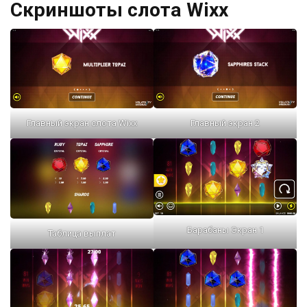
Скриншоты слота Wixx
Главный экран слота Wixx
Главный экран 2
Барабаны Экран 1
Таблица выплат