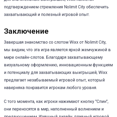
подтверждением стремления Nolimit City обеспечить
захватывающий и полезный игровой опыт.
Заключение
Завершая знакомство со слотом Wixx от Nolimit City,
мы видим, что эта игра является яркой жемчужиной в
мире онлайн-слотов. Благодаря захватывающему
визуальному оформлению, инновационным функциям
и потенциалу для захватывающих выигрышей, Wixx
предлагает незабываемый игровой опыт, который
наверняка понравится игрокам любого уровня.
С того момента, как игроки нажимают кнопку "Спин",
они переносятся в мир, наполненный волнением и
предвкушением. Изящный дизайн, плавный игровой