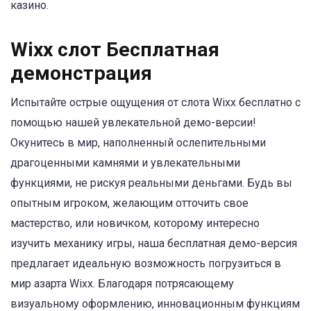
казино.
Wixx слот Бесплатная
демонстрация
Испытайте острые ощущения от слота Wixx бесплатно с
помощью нашей увлекательной демо-версии!
Окунитесь в мир, наполненный ослепительными
драгоценными камнями и увлекательными
функциями, не рискуя реальными деньгами. Будь вы
опытным игроком, желающим отточить свое
мастерство, или новичком, которому интересно
изучить механику игры, наша бесплатная демо-версия
предлагает идеальную возможность погрузиться в
мир азарта Wixx. Благодаря потрясающему
визуальному оформлению, инновационным функциям