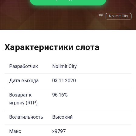
на
Nolimit City
Характеристики слота
Разработчик
Nolimit City
Дата выхода
03.11.2020
Возврат к
96.16%
игроку (RTP)
Волатильность
Высокий
Макс
x9797