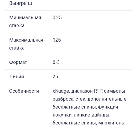
Выигрыш
Минимальная
0.25
ставка
Максимальная
125
ставка
Формат
6-3
Линий
25
Особенности
xNudge, диапазон RTP, символы
разброса, стек, дополнительные
бесплатные спины, функция
покупки, липкие вайлды,
бесплатные спины, множитель