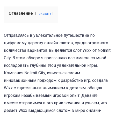
Оглавление
показать
Отправляясь в увлекательное путешествие по
цифровому царству онлайн-слотов, среди огромного
количества вариантов выделяется слот Wixx от Nolimit
City. В этом обзоре я приглашаю вас вместе со мной
исследовать глубины этой увлекательной игры.
Компания Nolimit City, известная своим
инновационным подходом к разработке игр, создала
Wixx с тщательным вниманием к деталям, обещая
игрокам незабываемый игровой опыт. Давайте
вместе отправимся в это приключение и узнаем, что
делает Wixx выдающимся слотом в мире онлайн-