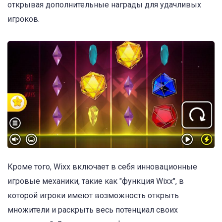
открывая дополнительные награды для удачливых
игроков.
Кроме того, Wixx включает в себя инновационные
игровые механики, такие как "функция Wixx", в
которой игроки имеют возможность открыть
множители и раскрыть весь потенциал своих