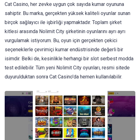
Cat Casino, her zevke uygun çok sayıda kumar oyununa
sahiptir. Bu marka, gerçekten yüksek kaliteli oyunlar sunan
birçok sağlayıcı ile işbirliği yapmaktadır. Toplam şirket
kitlesi arasında Nolimit City şirketinin oyunlarını ayrı ayrı
vurgulamak istiyorum. Bu, oyun için gerçekten çekici
seçeneklerle çevrimiçi kumar endüstrisinde değerli bir
isimdir. Belki de, kesinlikle herhangi bir slot serbest modda
test edilebilir. Tüm yeni Nolimit City oyunları, resmi sitede
duyurulduktan sonra Cat Casino'da hemen kullanılabilir.