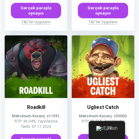
Gerçek parayla
Gerçek parayla
oynayın
oynayın
T&C'ler Uygulanır
T&C'ler Uygulanır
Roadkill
Ugliest Catch
Maksimum Kazanç: x11091
,
Maksimum Kazanç: x50000
,
RTP: 96.04%, Yayınlanma
RTP: 96.11%, Yayınlanma
Tarihi: 07.11.2023
Tarihi: 17.10.2023
Turkish
Gerçek parayla
Gerçek parayla