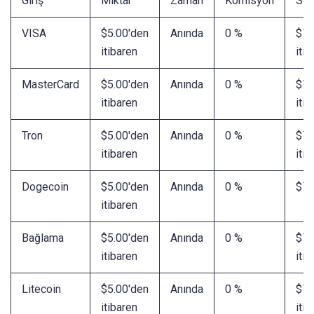
Giriş
Miktar
Zaman
Komisyon
Son
VISA
$5.00'den
Anında
0 %
$7.
itibaren
itib
MasterCard
$5.00'den
Anında
0 %
$7.
itibaren
itib
Tron
$5.00'den
Anında
0 %
$7.
itibaren
itib
Dogecoin
$5.00'den
Anında
0 %
$7.
itibaren
Bağlama
$5.00'den
Anında
0 %
$7.
itibaren
itib
Litecoin
$5.00'den
Anında
0 %
$7.
itibaren
itib