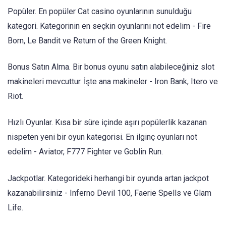
Popüler. En popüler Cat casino oyunlarının sunulduğu
kategori. Kategorinin en seçkin oyunlarını not edelim - Fire
Born, Le Bandit ve Return of the Green Knight.
Bonus Satın Alma. Bir bonus oyunu satın alabileceğiniz slot
makineleri mevcuttur. İşte ana makineler - Iron Bank, Itero ve
Riot.
Hızlı Oyunlar. Kısa bir süre içinde aşırı popülerlik kazanan
nispeten yeni bir oyun kategorisi. En ilginç oyunları not
edelim - Aviator, F777 Fighter ve Goblin Run.
Jackpotlar. Kategorideki herhangi bir oyunda artan jackpot
kazanabilirsiniz - Inferno Devil 100, Faerie Spells ve Glam
Life.