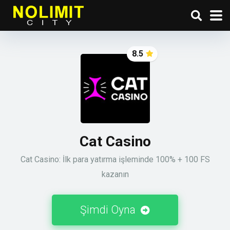
8.5
Cat Casino
Cat Casino: İlk para yatırma işleminde 100% + 100 FS
kazanın
Şimdi Oyna