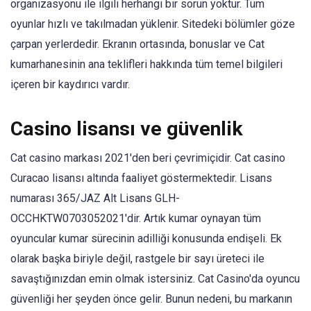
organizasyonu ile ilgili herhangi bir sorun yoktur. Tüm
oyunlar hızlı ve takılmadan yüklenir. Sitedeki bölümler göze
çarpan yerlerdedir. Ekranın ortasında, bonuslar ve Cat
kumarhanesinin ana teklifleri hakkında tüm temel bilgileri
içeren bir kaydırıcı vardır.
Casino lisansı ve güvenlik
Cat casino markası 2021'den beri çevrimiçidir. Cat casino
Curacao lisansı altında faaliyet göstermektedir. Lisans
numarası 365/JAZ Alt Lisans GLH-
OCCHKTW0703052021'dir. Artık kumar oynayan tüm
oyuncular kumar sürecinin adilliği konusunda endişeli. Ek
olarak başka biriyle değil, rastgele bir sayı üreteci ile
savaştığınızdan emin olmak istersiniz. Cat Casino'da oyuncu
güvenliği her şeyden önce gelir. Bunun nedeni, bu markanın