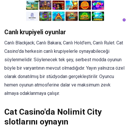
Canlı krupiyeli oyunlar
Canlı Blackjack; Canlı Bakara; Canlı Hold'em, Canlı Rulet. Cat
Casino'da herkesin canlı krupiyelerle oynayabileceği
söylenmelidir. Söylenecek tek şey, serbest modda oyunun
böyle bir varyantının mevcut olmadığıdır. Yayın yalnızca özel
olarak donatılmış bir stüdyodan gerçekleştirilir. Oyuncu
hemen oyunun atmosferine dalar ve maksimum zevk
almaya odaklanmaya çalışır.
Cat Casino'da Nolimit City
slotlarını oynayın