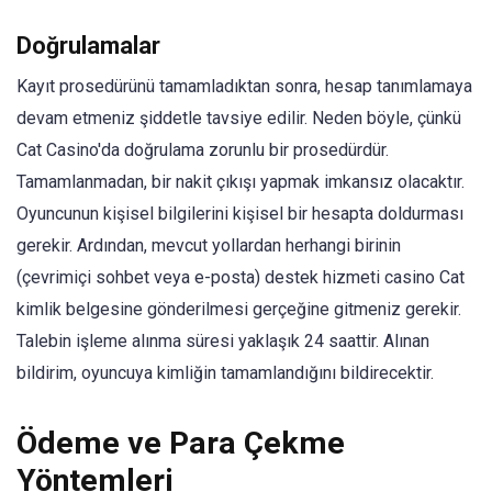
Doğrulamalar
Kayıt prosedürünü tamamladıktan sonra, hesap tanımlamaya
devam etmeniz şiddetle tavsiye edilir. Neden böyle, çünkü
Cat Casino'da doğrulama zorunlu bir prosedürdür.
Tamamlanmadan, bir nakit çıkışı yapmak imkansız olacaktır.
Oyuncunun kişisel bilgilerini kişisel bir hesapta doldurması
gerekir. Ardından, mevcut yollardan herhangi birinin
(çevrimiçi sohbet veya e-posta) destek hizmeti casino Cat
kimlik belgesine gönderilmesi gerçeğine gitmeniz gerekir.
Talebin işleme alınma süresi yaklaşık 24 saattir. Alınan
bildirim, oyuncuya kimliğin tamamlandığını bildirecektir.
Ödeme ve Para Çekme
Yöntemleri