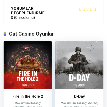
YORUMLAR
DEĞERLENDIRME
0
(
0
inceleme)
Cat Casino Oyunlar
Fire in the Hole 2
D-Day
Maksimum Kazanç:
Maksimum Kazanç: x55555
,