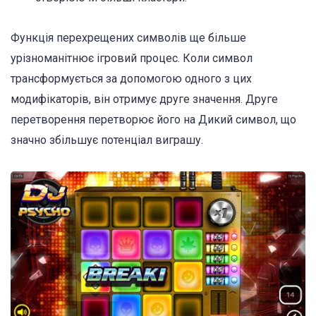
Функція перехрещених символів ще більше
урізноманітнює ігровий процес. Коли символ
трансформується за допомогою одного з цих
модифікаторів, він отримує друге значення. Друге
перетворення перетворює його на Дикий символ, що
значно збільшує потенціал виграшу.