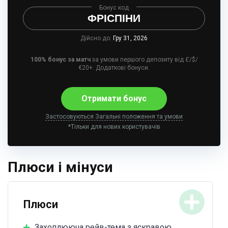
Бонус код
ФРІСПІНИ
Дійсно до:
Гру 31, 2026
100% бонус за матч
за умови першого депозиту від £/$/
€20+. Додаткові бонуси.
Отримати бонус
Застосовуються Загальні положення та умови
*Тільки для нових користувачів
Плюси і мінуси
Плюси
Захоплююча рейв-тема з яскравою