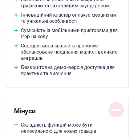
графікою та захопливим саундтреком
Інноваційний кластер оплачує механізми
та унікальні особливості
Сумісність із мобільними пристроями для
ігор на ходу
Середня волатильність пропонує
збалансоване поєднання малих і великих
виграшів
Безкоштовна демо-версія доступна для
практики та вивчення
Мінуси
Складність функцій може бути
непосильною для нових гравців