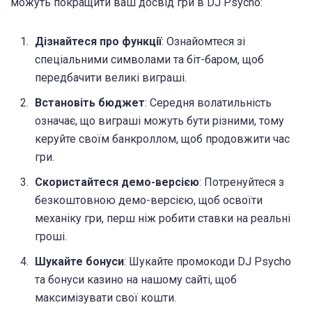
можуть покращити ваш досвід гри в DJ Psycho:
Дізнайтеся про функції
: Ознайомтеся зі
спеціальними символами та біт-баром, щоб
передбачити великі виграші.
Встановіть бюджет
: Середня волатильність
означає, що виграші можуть бути різними, тому
керуйте своїм банкроллом, щоб продовжити час
гри.
Скористайтеся демо-версією
: Потренуйтеся з
безкоштовною демо-версією, щоб освоїти
механіку гри, перш ніж робити ставки на реальні
гроші.
Шукайте бонуси
: Шукайте промокоди DJ Psycho
та бонуси казино на нашому сайті, щоб
максимізувати свої кошти.