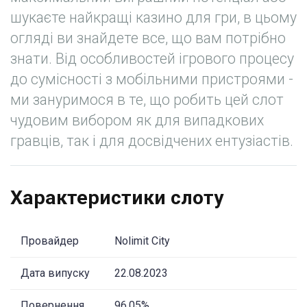
шукаєте найкращі казино для гри, в цьому
огляді ви знайдете все, що вам потрібно
знати. Від особливостей ігрового процесу
до сумісності з мобільними пристроями -
ми зануримося в те, що робить цей слот
чудовим вибором як для випадкових
гравців, так і для досвідчених ентузіастів.
Характеристики слоту
Провайдер
Nolimit City
Дата випуску
22.08.2023
Повернення
96.05%