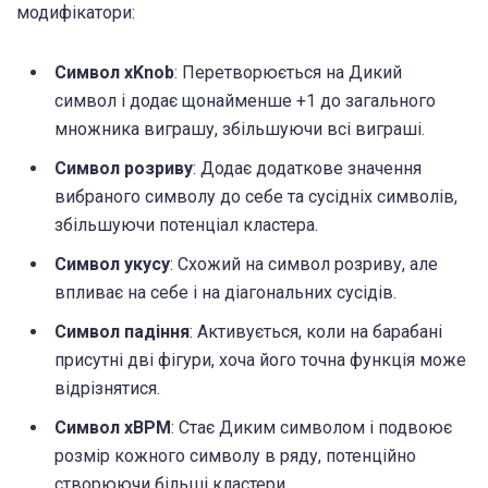
модифікатори:
Символ xKnob
: Перетворюється на Дикий
символ і додає щонайменше +1 до загального
множника виграшу, збільшуючи всі виграші.
Символ розриву
: Додає додаткове значення
вибраного символу до себе та сусідніх символів,
збільшуючи потенціал кластера.
Символ укусу
: Схожий на символ розриву, але
впливає на себе і на діагональних сусідів.
Символ падіння
: Активується, коли на барабані
присутні дві фігури, хоча його точна функція може
відрізнятися.
Символ xBPM
: Стає Диким символом і подвоює
розмір кожного символу в ряду, потенційно
створюючи більші кластери.