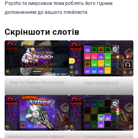
Psycho та імерсивна тема роблять його гідним
доповненням до вашого плейлиста.
Скріншоти слотів
Слот DJ Psycho: Початковий
Екран барабанів 2
екран
Екран перемоги
Неправильний екран вібрацій