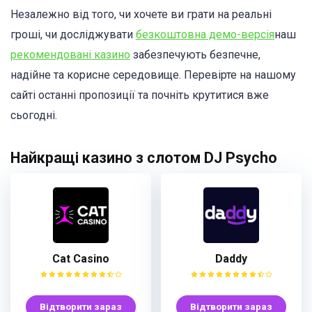
Незалежно від того, чи хочете ви грати на реальні
гроші, чи досліджувати
безкоштовна демо-версія
наш
рекомендовані казино
забезпечують безпечне,
надійне та корисне середовище. Перевірте на нашому
сайті останні пропозиції та почніть крутитися вже
сьогодні.
Найкращі казино з слотом DJ Psycho
Cat Casino
Daddy
Відтворити зараз
Відтворити зараз