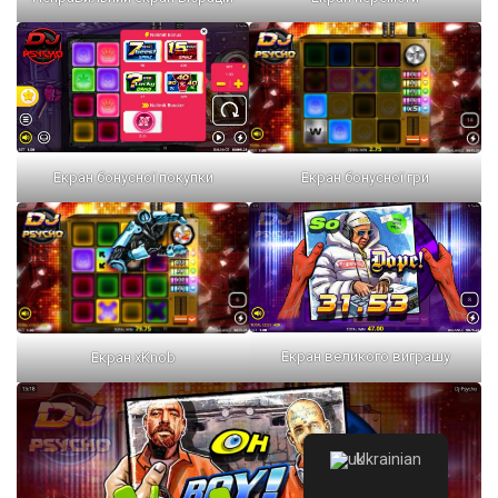
Екран бонусної покупки
Екран бонусної гри
Екран великого виграшу
Екран xKnob
Ukrainian