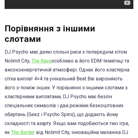
Порівняння з іншими
слотами
DJ Psycho має деякі спільні риси з попереднім хітом
Nolimit City,
The Rave
особливо в його EDM-тематиці та
високоенергетичній атмосфері. Однак його кластерна
сітка виплат 4×4 та унікальний Beat Bar вирізняють
його з-поміж інших. У порівнянні з іншими слотами з
кластерними виплатами, DJ Psycho має безліч
спеціальних символів і два режими безкоштовних
обертань (Geez і Psycho Spins), що додають йому
складності та азарту. Якщо вам подобаються такі ігри,
як
The Border
від Nolimit City, інноваційна механіка DJ