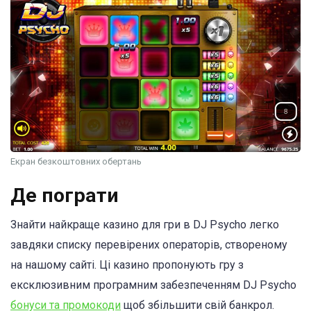
Екран безкоштовних обертань
Де пограти
Знайти найкраще казино для гри в DJ Psycho легко
завдяки списку перевірених операторів, створеному
на нашому сайті. Ці казино пропонують гру з
ексклюзивним програмним забезпеченням DJ Psycho
бонуси та промокоди
щоб збільшити свій банкрол.