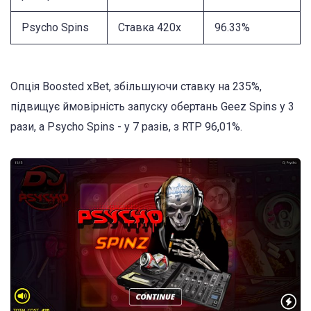
Psycho Spins
Ставка 420x
96.33%
Опція Boosted xBet, збільшуючи ставку на 235%,
підвищує ймовірність запуску обертань Geez Spins у 3
рази, а Psycho Spins - у 7 разів, з RTP 96,01%.