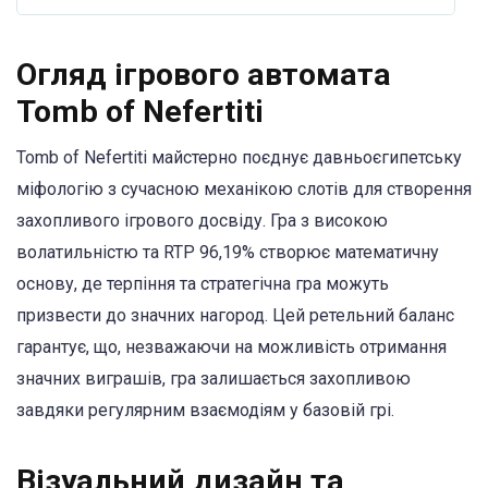
Огляд ігрового автомата
Tomb of Nefertiti
Tomb of Nefertiti майстерно поєднує давньоєгипетську
міфологію з сучасною механікою слотів для створення
захопливого ігрового досвіду. Гра з високою
волатильністю та RTP 96,19% створює математичну
основу, де терпіння та стратегічна гра можуть
призвести до значних нагород. Цей ретельний баланс
гарантує, що, незважаючи на можливість отримання
значних виграшів, гра залишається захопливою
завдяки регулярним взаємодіям у базовій грі.
Візуальний дизайн та