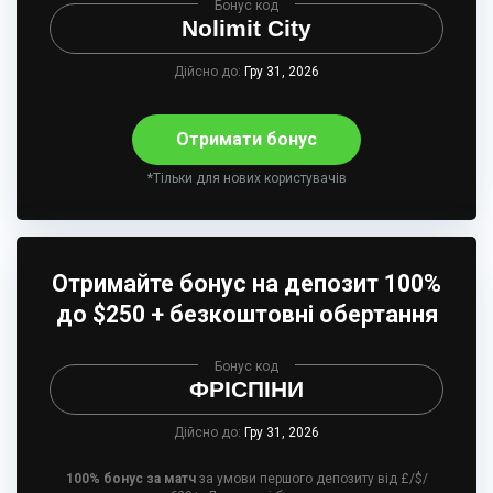
Бонус код
Nolimit City
Дійсно до:
Гру 31, 2026
Отримати бонус
*Тільки для нових користувачів
Отримайте бонус на депозит 100%
до $250 + безкоштовні обертання
Бонус код
ФРІСПІНИ
Дійсно до:
Гру 31, 2026
100% бонус за матч
за умови першого депозиту від £/$/