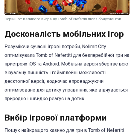
Скріншот великого виграшу Tomb of Nefertiti після бонусної гри
Досконалість мобільних ігор
Розуміючи сучасні ігрові потреби, Nolimit City
оптимізувала Tomb of Nefertiti для безперебійної гри на
пристроях iOS та Android. Мобільна версія зберігає всю
візуальну пишність і геймплейні можливості
десктопної версії, водночас впроваджуючи
оптимізоване для дотику управління, яке відчувається
природно і швидко реагує на дотик.
Вибір ігрової платформи
Пошук найкращого казино для гри в Tomb of Nefertiti