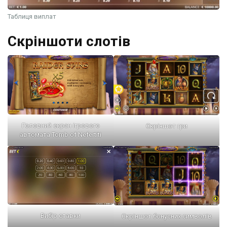
Таблиця виплат
Скріншоти слотів
Головний екран ігрового
Скріншот гри
автомата Tomb of Nefertiti
Вибір ставки
Скріншот бонусних символів