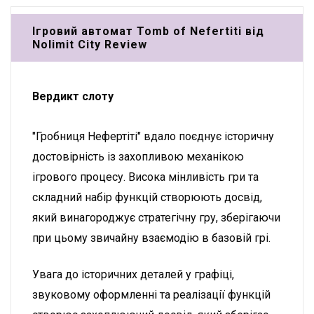
Ігровий автомат Tomb of Nefertiti від
Nolimit City Review
Вердикт слоту
"Гробниця Нефертіті" вдало поєднує історичну
достовірність із захопливою механікою
ігрового процесу. Висока мінливість гри та
складний набір функцій створюють досвід,
який винагороджує стратегічну гру, зберігаючи
при цьому звичайну взаємодію в базовій грі.
Увага до історичних деталей у графіці,
звуковому оформленні та реалізації функцій