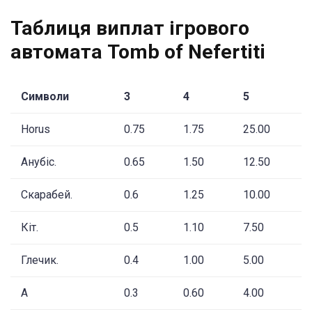
Таблиця виплат ігрового
автомата Tomb of Nefertiti
Символи
3
4
5
Horus
0.75
1.75
25.00
Анубіс.
0.65
1.50
12.50
Скарабей.
0.6
1.25
10.00
Кіт.
0.5
1.10
7.50
Глечик.
0.4
1.00
5.00
A
0.3
0.60
4.00