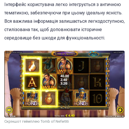
Інтерфейс користувача легко інтегрується з античною
тематикою, забезпечуючи при цьому ідеальну ясність.
Вся важлива інформація залишається легкодоступною,
стилізована так, щоб доповнювати історичне
середовище без шкоди для функціональності.
Скріншот геймплею Tomb of Nefertiti