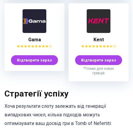
Gama
Kent
Відтворити зараз
Відтворити зараз
*Тільки для нових
гравців
Стратегії успіху
Хоча результати слоту залежать від генерації
випадкових чисел, кілька підходів можуть
оптимізувати ваш досвід гри в Tomb of Nefertiti: