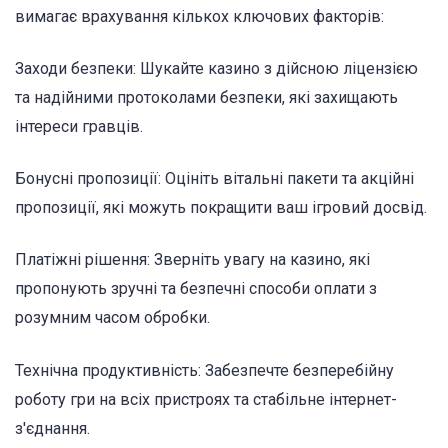
вимагає врахування кількох ключових факторів:
Заходи безпеки: Шукайте казино з дійсною ліцензією
та надійними протоколами безпеки, які захищають
інтереси гравців.
Бонусні пропозиції: Оцініть вітальні пакети та акційні
пропозиції, які можуть покращити ваш ігровий досвід.
Платіжні рішення: Зверніть увагу на казино, які
пропонують зручні та безпечні способи оплати з
розумним часом обробки.
Технічна продуктивність: Забезпечте безперебійну
роботу гри на всіх пристроях та стабільне інтернет-
з'єднання.