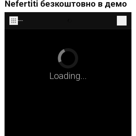
Nefertiti безкоштовно в демо