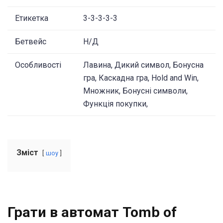
Етикетка
3-3-3-3-3
Бетвейс
Н/Д
Особливості
Лавина, Дикий символ, Бонусна
гра, Каскадна гра, Hold and Win,
Множник, Бонусні символи,
Функція покупки,
Зміст
шоу
Грати в автомат Tomb of