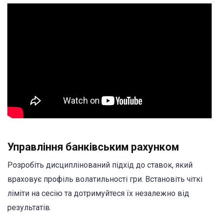
Управління банківським рахунком
Розробіть дисциплінований підхід до ставок, який
враховує профіль волатильності гри. Встановіть чіткі
ліміти на сесію та дотримуйтеся їх незалежно від
результатів.