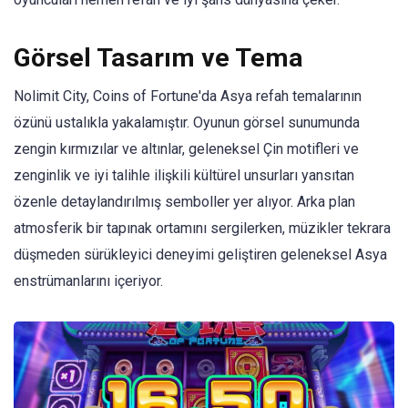
Görsel Tasarım ve Tema
Nolimit City, Coins of Fortune'da Asya refah temalarının
özünü ustalıkla yakalamıştır. Oyunun görsel sunumunda
zengin kırmızılar ve altınlar, geleneksel Çin motifleri ve
zenginlik ve iyi talihle ilişkili kültürel unsurları yansıtan
özenle detaylandırılmış semboller yer alıyor. Arka plan
atmosferik bir tapınak ortamını sergilerken, müzikler tekrara
düşmeden sürükleyici deneyimi geliştiren geleneksel Asya
enstrümanlarını içeriyor.