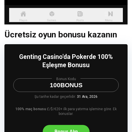
Ücretsiz oyun bonusu kazanın
Genting Casino'da Pokerde 100%
Eşleşme Bonusu
Bonus Kodu
100BONUS
Şu tarihe kadar geçerlidir:
31 Ara, 2026
100% maç bonusu
£/$/€20+ ilk para yatırma işlemine göre. Ek
bonuslar.
Bonus Alın