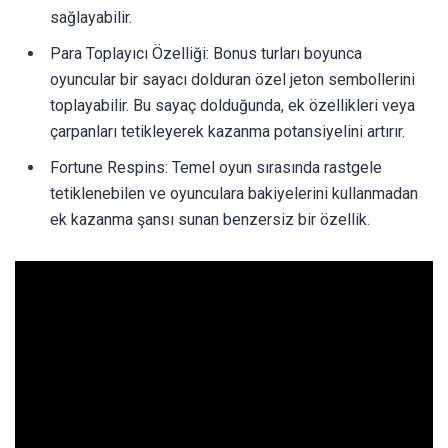
sağlayabilir.
Para Toplayıcı Özelliği: Bonus turları boyunca
oyuncular bir sayacı dolduran özel jeton sembollerini
toplayabilir. Bu sayaç dolduğunda, ek özellikleri veya
çarpanları tetikleyerek kazanma potansiyelini artırır.
Fortune Respins: Temel oyun sırasında rastgele
tetiklenebilen ve oyunculara bakiyelerini kullanmadan
ek kazanma şansı sunan benzersiz bir özellik.