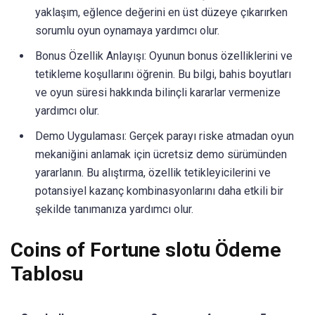
yaklaşım, eğlence değerini en üst düzeye çıkarırken
sorumlu oyun oynamaya yardımcı olur.
Bonus Özellik Anlayışı: Oyunun bonus özelliklerini ve
tetikleme koşullarını öğrenin. Bu bilgi, bahis boyutları
ve oyun süresi hakkında bilinçli kararlar vermenize
yardımcı olur.
Demo Uygulaması: Gerçek parayı riske atmadan oyun
mekaniğini anlamak için ücretsiz demo sürümünden
yararlanın. Bu alıştırma, özellik tetikleyicilerini ve
potansiyel kazanç kombinasyonlarını daha etkili bir
şekilde tanımanıza yardımcı olur.
Coins of Fortune slotu Ödeme
Tablosu