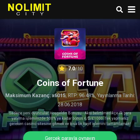
7.0
/10
Coins of Fortune
Maksimum Kazanç: x6015
, RTP: 96.48%, Yayınlanma Tarihi:
28.06.2018
Sadece yeni oyuncular. Hoşgeldin Bonusu - Aksi belirtilmedikçe ilk para
yatırma işleminizde 500%'ye kadar bonus €/$/£1000. Tek yapmanız
gereken casino sitesine gitmek ve kısa bir kayıt işlemini tamamlamak!
Gerçek parayla oynayın