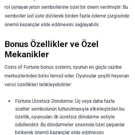
rol oynayan jeton sembollerine özel bir önem verilmiştir. Bu
semboller üst üste dizilerek birden fazla ödeme çizgisinde
önemli kazançlar elde edilmesini sağlayabilir.
Bonus Özellikler ve Özel
Mekanikler
Coins of Fortune bonus sistemi, oyunun en güçlü cazibe
merkezlerinden birini temsil eder. Oyuncular çeşitli heyecan
verici özellikleri tetikleyebilirler:
Fortune Ücretsiz Döndürme: Üç veya daha fazla
scatter sembolünün tutturulmasıyla etkinleştirilen bu
özellik, oyuncuları ilk ücretsiz döndürme setiyle
ödüllendirir. Bu döndürmeler sırasında özel çarpanlar
birikerek önemli kazançlar elde edilmesini