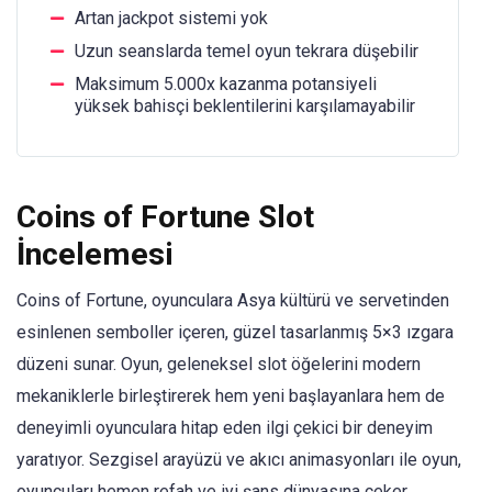
Artan jackpot sistemi yok
Uzun seanslarda temel oyun tekrara düşebilir
Maksimum 5.000x kazanma potansiyeli
yüksek bahisçi beklentilerini karşılamayabilir
Coins of Fortune Slot
İncelemesi
Coins of Fortune, oyunculara Asya kültürü ve servetinden
esinlenen semboller içeren, güzel tasarlanmış 5×3 ızgara
düzeni sunar. Oyun, geleneksel slot öğelerini modern
mekaniklerle birleştirerek hem yeni başlayanlara hem de
deneyimli oyunculara hitap eden ilgi çekici bir deneyim
yaratıyor. Sezgisel arayüzü ve akıcı animasyonları ile oyun,
oyuncuları hemen refah ve iyi şans dünyasına çeker.