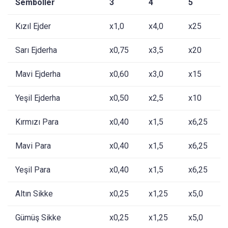
Semboller
3
4
5
Kızıl Ejder
x1,0
x4,0
x25
Sarı Ejderha
x0,75
x3,5
x20
Mavi Ejderha
x0,60
x3,0
x15
Yeşil Ejderha
x0,50
x2,5
x10
Kırmızı Para
x0,40
x1,5
x6,25
Mavi Para
x0,40
x1,5
x6,25
Yeşil Para
x0,40
x1,5
x6,25
Altın Sikke
x0,25
x1,25
x5,0
Gümüş Sikke
x0,25
x1,25
x5,0