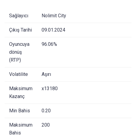
Sağlayıcı
Nolimit City
Çıkış Tarihi
09.01.2024
Oyuncuya
96.06%
dönüş
(RTP)
Volatilite
Aşırı
Maksimum
x13180
Kazanç
Min Bahis
0.20
Maksimum
200
Bahis