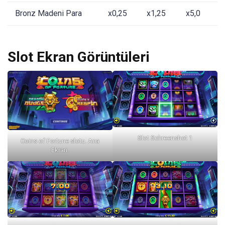
Bronz Madeni Para
x0,25
x1,25
x5,0
Slot Ekran Görüntüleri
Slot Schreenshot 1
Coins of Fortune slotu. Ana
Ekran.