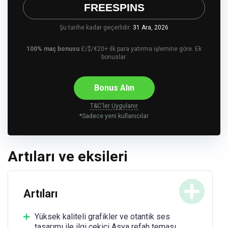
FREESPINS
Şu tarihe kadar geçerlidir:
31 Ara, 2026
100% maç bonusu
£/$/€20+ ilk para yatırma işlemine göre. Ek
bonuslar.
Bonus Alın
T&C'ler Uygulanır
*Sadece yeni kullanıcılar
Artıları ve eksileri
Artıları
Yüksek kaliteli grafikler ve otantik ses
tasarımı ile ilgi çekici Asya refah teması