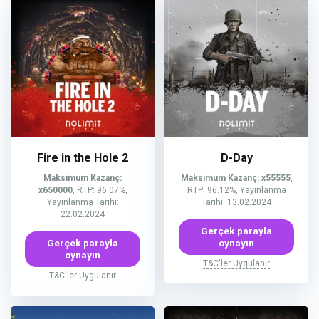
Fire in the Hole 2
D-Day
Maksimum Kazanç:
Maksimum Kazanç: x55555
,
x650000
, RTP: 96.07%,
RTP: 96.12%, Yayınlanma
Yayınlanma Tarihi:
Tarihi: 13.02.2024
22.02.2024
Gerçek parayla
Gerçek parayla
oynayın
oynayın
T&C'ler Uygulanır
T&C'ler Uygulanır