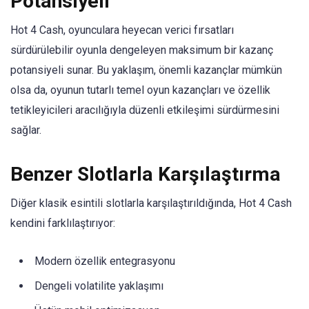
Potansiyeli
Hot 4 Cash, oyunculara heyecan verici fırsatları
sürdürülebilir oyunla dengeleyen maksimum bir kazanç
potansiyeli sunar. Bu yaklaşım, önemli kazançlar mümkün
olsa da, oyunun tutarlı temel oyun kazançları ve özellik
tetikleyicileri aracılığıyla düzenli etkileşimi sürdürmesini
sağlar.
Benzer Slotlarla Karşılaştırma
Diğer klasik esintili slotlarla karşılaştırıldığında, Hot 4 Cash
kendini farklılaştırıyor:
Modern özellik entegrasyonu
Dengeli volatilite yaklaşımı