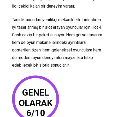
ilgi çekici kalan bir deneyim yaratır.
Tanıdık unsurları yenilikçi mekaniklerle birleştiren
iyi tasarlanmış bir slot arayan oyuncular için Hot 4
Cash cazip bir paket sunuyor. Hem görsel tasarım
hem de oyun mekaniklerindeki ayrıntılara
gösterilen özen, hem geleneksel oyunculara hem
de modern oyun deneyimleri arayanlara hitap
edebilecek bir slotla sonuçlanır.
GENEL
OLARAK
6/10