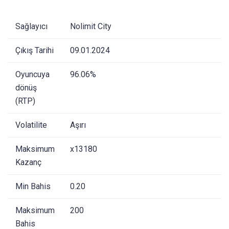
Sağlayıcı
Nolimit City
Çıkış Tarihi
09.01.2024
Oyuncuya
96.06%
dönüş
(RTP)
Volatilite
Aşırı
Maksimum
x13180
Kazanç
Min Bahis
0.20
Maksimum
200
Bahis