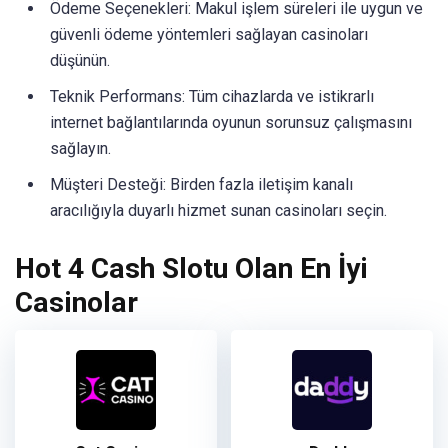
Ödeme Seçenekleri: Makul işlem süreleri ile uygun ve
güvenli ödeme yöntemleri sağlayan casinoları
düşünün.
Teknik Performans: Tüm cihazlarda ve istikrarlı
internet bağlantılarında oyunun sorunsuz çalışmasını
sağlayın.
Müşteri Desteği: Birden fazla iletişim kanalı
aracılığıyla duyarlı hizmet sunan casinoları seçin.
Hot 4 Cash Slotu Olan En İyi
Casinolar