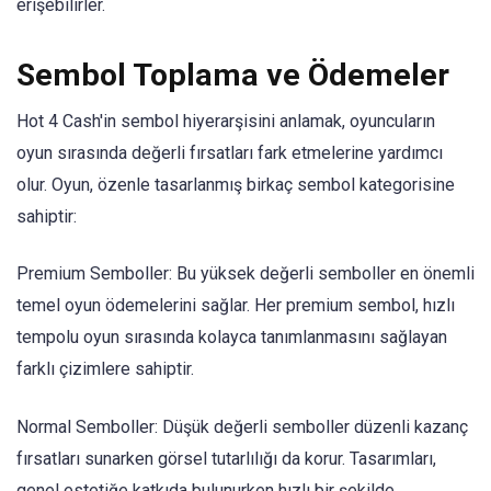
erişebilirler.
Sembol Toplama ve Ödemeler
Hot 4 Cash'in sembol hiyerarşisini anlamak, oyuncuların
oyun sırasında değerli fırsatları fark etmelerine yardımcı
olur. Oyun, özenle tasarlanmış birkaç sembol kategorisine
sahiptir:
Premium Semboller: Bu yüksek değerli semboller en önemli
temel oyun ödemelerini sağlar. Her premium sembol, hızlı
tempolu oyun sırasında kolayca tanımlanmasını sağlayan
farklı çizimlere sahiptir.
Normal Semboller: Düşük değerli semboller düzenli kazanç
fırsatları sunarken görsel tutarlılığı da korur. Tasarımları,
genel estetiğe katkıda bulunurken hızlı bir şekilde