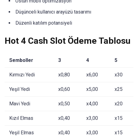
Üstün mobil optimizasyon
Düşünceli kullanıcı arayüzü tasarımı
Düzenli katılım potansiyeli
Hot 4 Cash Slot Ödeme Tablosu
Semboller
3
4
5
Kırmızı Yedi
x0,80
x6,00
x30
Yeşil Yedi
x0,60
x5,00
x25
Mavi Yedi
x0,50
x4,00
x20
Kızıl Elmas
x0,40
x3,00
x15
Yeşil Elmas
x0,40
x3,00
x15