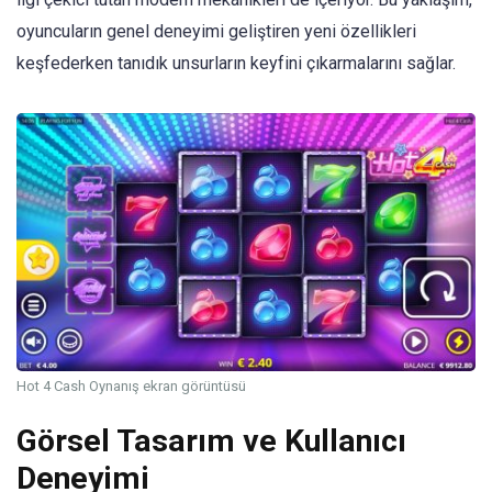
oyuncuların genel deneyimi geliştiren yeni özellikleri
keşfederken tanıdık unsurların keyfini çıkarmalarını sağlar.
Hot 4 Cash Oynanış ekran görüntüsü
Görsel Tasarım ve Kullanıcı
Deneyimi