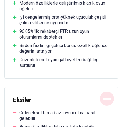
Modern özelliklerle geliştirilmiş klasik oyun
öğeleri
İyi dengelenmiş orta-yüksek uçuculuk çeşitli
çalma stillerine uygundur
96.05%'lik rekabetçi RTP, uzun oyun
oturumlarını destekler
Birden fazla ilgi çekici bonus özellik eğlence
değerini artırıyor
Düzenli temel oyun galibiyetleri bağlılığı
sürdürür
Eksiler
Geleneksel tema bazı oyunculara basit
gelebilir
Bonus özellikler daha sık tetiklenebilir