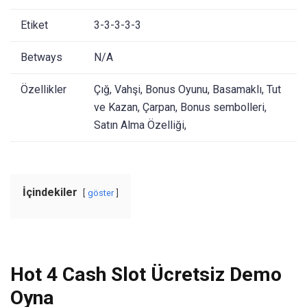
Etiket
3-3-3-3-3
Betways
N/A
Özellikler
Çığ, Vahşi, Bonus Oyunu, Basamaklı, Tut
ve Kazan, Çarpan, Bonus sembolleri,
Satın Alma Özelliği,
İçindekiler
göster
Hot 4 Cash Slot Ücretsiz Demo
Oyna